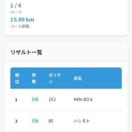
1 / 4
ページ
15.00 km
コース距離
リザルト一覧
順
状
ゼッケ
氏名
位
態
ン
1
FIN
152
K€N-BO￥
2
FIN
85
ハシモト